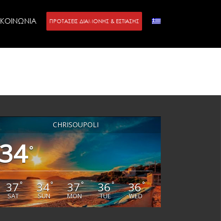
ΙΚΟΙΝΩΝΙΑ
ΠΡΟΤΑΣΕΙΣ ΔΙΑΜΟΝΗΣ & ΕΣΤΙΑΣΗΣ
CHRISOUPOLI
34
°
37
34
37
36
36
°
°
°
°
°
SAT
SUN
MON
TUE
WED